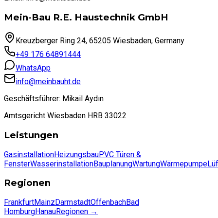
Mein-Bau R.E. Haustechnik GmbH
Kreuzberger Ring 24, 65205 Wiesbaden, Germany
+49 176 64891444
WhatsApp
info@meinbauht.de
Geschäftsführer: Mikail Aydın
Amtsgericht Wiesbaden HRB 33022
Leistungen
Gasinstallation
Heizungsbau
PVC Türen &
Fenster
Wasserinstallation
Bauplanung
Wartung
Wärmepumpe
Lü
Regionen
Frankfurt
Mainz
Darmstadt
Offenbach
Bad
Homburg
Hanau
Regionen
→