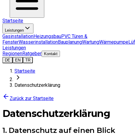
Startseite
Leistungen
Gasinstallation
Heizungsbau
PVC Türen &
Fenster
Wasserinstallation
Bauplanung
Wartung
Wärmepumpe
Lü
Leistungen
Regionen
Ratgeber
Kontakt
DE
EN
TR
Startseite
Datenschutzerklärung
Zurück zur Startseite
Datenschutzerklärung
1. Datenschutz auf einen Blick