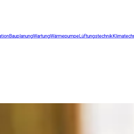
ation
Bauplanung
Wartung
Wärmepumpe
Lüftungstechnik
Klimatech