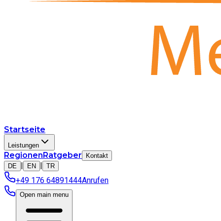
Startseite
Leistungen
Regionen
Ratgeber
Kontakt
|
|
DE
EN
TR
+49 176 64891444
Anrufen
Open main menu