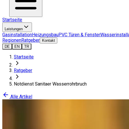
Startseite
Leistungen
Gasinstallation
Heizungsbau
PVC Türen & Fenster
Wasserinstall
Regionen
Ratgeber
Kontakt
DE
EN
TR
Startseite
Ratgeber
Notdienst Sanitaer Wasserrohrbruch
Alle Artikel