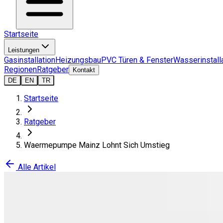
Startseite
Leistungen
Gasinstallation
Heizungsbau
PVC Türen & Fenster
Wasserinstall
Regionen
Ratgeber
Kontakt
DE
EN
TR
Startseite
Ratgeber
Waermepumpe Mainz Lohnt Sich Umstieg
Alle Artikel