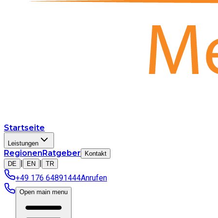
Startseite
Leistungen
Regionen
Ratgeber
Kontakt
|
|
DE
EN
TR
+49 176 64891444
Anrufen
Open main menu