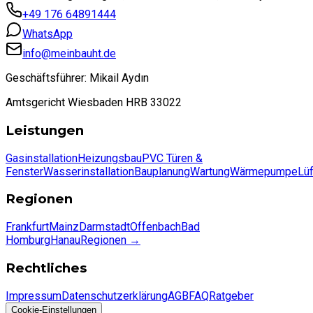
+49 176 64891444
WhatsApp
info@meinbauht.de
Geschäftsführer: Mikail Aydın
Amtsgericht Wiesbaden HRB 33022
Leistungen
Gasinstallation
Heizungsbau
PVC Türen &
Fenster
Wasserinstallation
Bauplanung
Wartung
Wärmepumpe
Lü
Regionen
Frankfurt
Mainz
Darmstadt
Offenbach
Bad
Homburg
Hanau
Regionen
→
Rechtliches
Impressum
Datenschutzerklärung
AGB
FAQ
Ratgeber
Cookie-Einstellungen