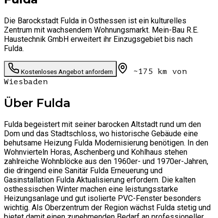
Die Barockstadt Fulda in Osthessen ist ein kulturelles
Zentrum mit wachsendem Wohnungsmarkt. Mein-Bau R.E.
Haustechnik GmbH erweitert ihr Einzugsgebiet bis nach
Fulda.
~175 km
von
Kostenloses Angebot anfordern
Wiesbaden
Über
Fulda
Fulda begeistert mit seiner barocken Altstadt rund um den
Dom und das Stadtschloss, wo historische Gebäude eine
behutsame Heizung Fulda Modernisierung benötigen. In den
Wohnvierteln Horas, Aschenberg und Kohlhaus stehen
zahlreiche Wohnblöcke aus den 1960er- und 1970er-Jahren,
die dringend eine Sanitär Fulda Erneuerung und
Gasinstallation Fulda Aktualisierung erfordern. Die kalten
osthessischen Winter machen eine leistungsstarke
Heizungsanlage und gut isolierte PVC-Fenster besonders
wichtig. Als Oberzentrum der Region wächst Fulda stetig und
bietet damit einen zunehmenden Bedarf an professioneller