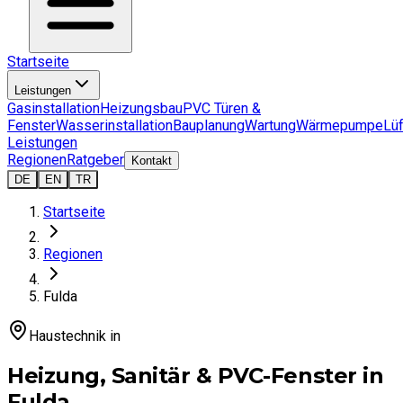
Startseite
Leistungen
Gasinstallation
Heizungsbau
PVC Türen &
Fenster
Wasserinstallation
Bauplanung
Wartung
Wärmepumpe
Lü
Leistungen
Regionen
Ratgeber
Kontakt
DE
EN
TR
Startseite
Regionen
Fulda
Haustechnik in
Heizung, Sanitär & PVC-Fenster in
Fulda