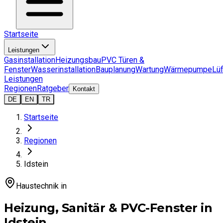
Startseite
Leistungen
Gasinstallation
Heizungsbau
PVC Türen &
Fenster
Wasserinstallation
Bauplanung
Wartung
Wärmepumpe
Lü
Leistungen
Regionen
Ratgeber
Kontakt
DE
EN
TR
Startseite
Regionen
Idstein
Haustechnik in
Heizung, Sanitär & PVC-Fenster in
Idstein