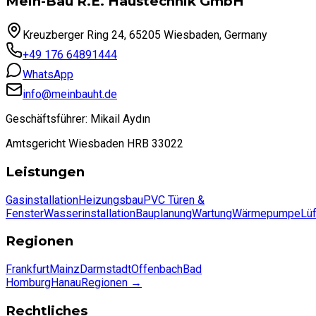
Mein-Bau R.E. Haustechnik GmbH
Kreuzberger Ring 24, 65205 Wiesbaden, Germany
+49 176 64891444
WhatsApp
info@meinbauht.de
Geschäftsführer: Mikail Aydın
Amtsgericht Wiesbaden HRB 33022
Leistungen
Gasinstallation
Heizungsbau
PVC Türen &
Fenster
Wasserinstallation
Bauplanung
Wartung
Wärmepumpe
Lü
Regionen
Frankfurt
Mainz
Darmstadt
Offenbach
Bad
Homburg
Hanau
Regionen
→
Rechtliches